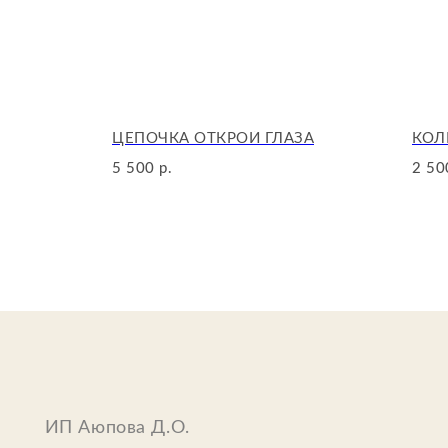
ЦЕПОЧКА ОТКРОЙ ГЛАЗА
КОЛ
5 500
2 50
р.
ИП Аюпова Д.О.
ИНН: 633011455642
ОГРН: 323632700050845