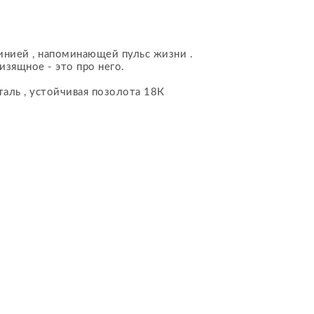
инией , напоминающей пульс жизни .
изящное - это про него.
аль , устойчивая позолота 18К