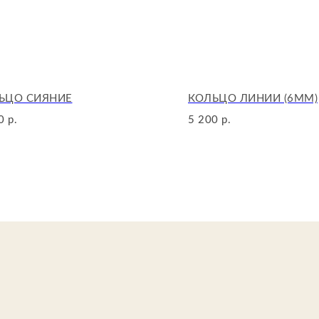
ЬЦО СИЯНИЕ
КОЛЬЦО ЛИНИИ (6MM)
0
5 200
р.
р.
Иформац
О нас
Каталог
И
збранно
Сертифик
Детали д