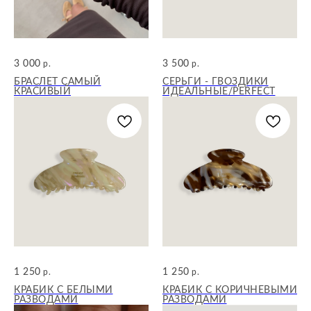
3 000
3 500
р.
р.
БРАСЛЕТ САМЫЙ
СЕРЬГИ - ГВОЗДИКИ
КРАСИВЫЙ
ИДЕАЛЬНЫЕ/PERFECT
Контакты
Telegram
ИП Аюпова Д.О.
+7 (987) 445-61-53
ИНН: 633011455642
+7 (960) 817-58-88
ОГРН: 323632700050845
Связаться
1 250
1 250
р.
р.
Ⓒ 2025 MINIMAL
КРАБИК С БЕЛЫМИ
КРАБИК С КОРИЧНЕВЫМИ
РАЗВОДАМИ
РАЗВОДАМИ