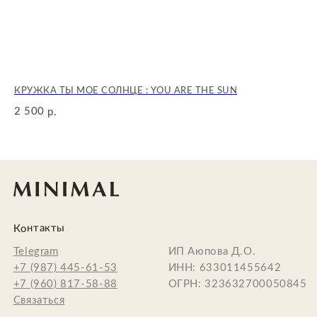
КРУЖКА ТЫ МОЕ СОЛНЦЕ : YOU ARE THE SUN
КО
Ⓒ 2025 MINIMAL
2 500
4 
р.
JEWELRY
FOR
CLASSY GIRLS