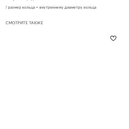
! размер кольца = внутреннему диаметру кольца
СМОТРИТЕ ТАКЖЕ
Контакты
Telegram
ИП Аюпова Д.О.
+7 (987) 445-61-53
ИНН: 633011455642
+7 (960) 817-58-88
ОГРН: 323632700050845
Связаться