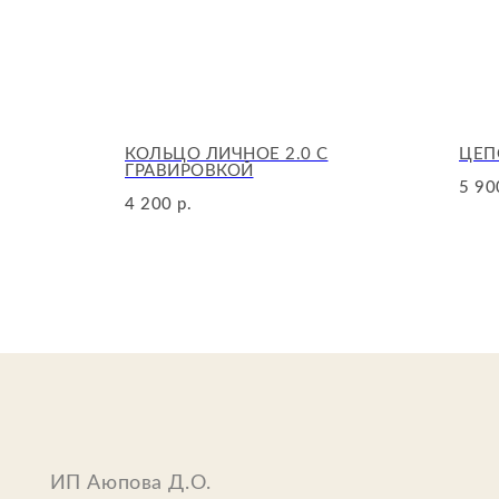
КОЛЬЦО ЛИЧНОЕ 2.0 С
ЦЕП
ГРАВИРОВКОЙ
5 90
4 200
р.
ИП Аюпова Д.О.
ИНН: 633011455642
ОГРН: 323632700050845