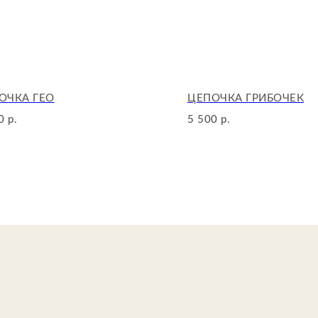
ОЧКА ГЕО
ЦЕПОЧКА ГРИБОЧЕК
0
5 500
р.
р.
Иформац
О нас
Каталог
И
збранно
Сертифик
Детали д