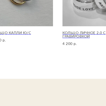
ЬЦО КАПЛИ Ю/С
КОЛЬЦО ЛИЧНОЕ 2.0 С
ГРАВИРОВКОЙ
0
р.
4 200
р.
Иформац
О нас
Каталог
И
збранно
Сертифик
Детали д