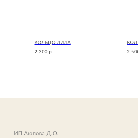
Е : YOU
КОЛЬЦО ЛИЛА
КОЛ
2 300
2 50
р.
ИП Аюпова Д.О.
ИНН: 633011455642
ОГРН: 323632700050845