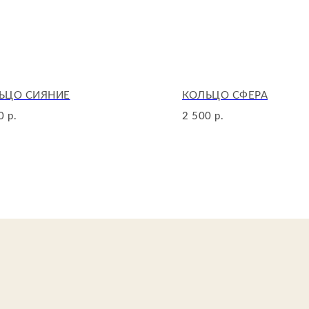
ЬЦО СИЯНИЕ
КОЛЬЦО СФЕРА
0
2 500
р.
р.
Иформац
О нас
Каталог
И
збранно
Сертифик
Детали д