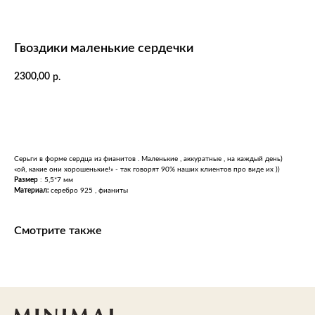
Гвоздики маленькие сердечки
2300,00
р.
В КОРЗИНУ
Серьги в форме сердца из фианитов . Маленькие , аккуратные , на каждый день)
«ой, какие они хорошенькие!» - так говорят 90% наших клиентов про виде их ))
Размер
: 5,5*7 мм
Mатериал:
серебро 925 , фианиты
Контакты
Смотрите также
Telegram
ИП Аюпова Д.О.
+7 (987) 445-61-53
ИНН: 633011455642
+7 (960) 817-58-88
ОГРН: 323632700050845
Связаться