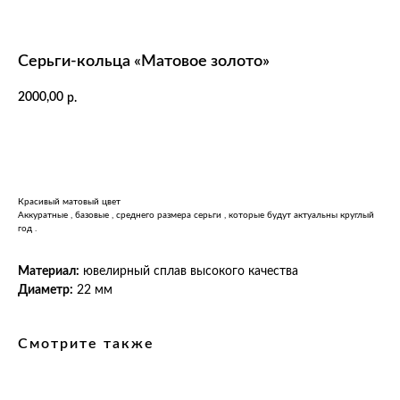
Серьги-кольца «Матовое золото»
2000,00
р.
В КОРЗИНУ
Красивый матовый цвет
Аккуратные , базовые , среднего размера серьги , которые будут актуальны круглый
год .
Материал:
ювелирный сплав высокого качества
Диаметр:
22 мм
Контакты
Смотрите также
Telegram
ИП Аюпова Д.О.
+7 (987) 445-61-53
ИНН: 633011455642
+7 (960) 817-58-88
ОГРН: 323632700050845
Связаться