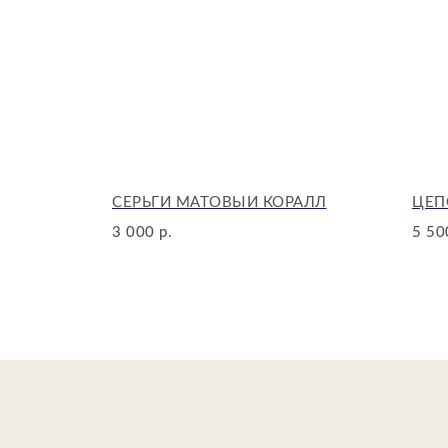
СЕРЬГИ МАТОВЫЙ КОРАЛЛ
ЦЕП
3 000
5 50
р.
ИП Аюпова Д.О.
ИНН: 633011455642
ОГРН: 323632700050845