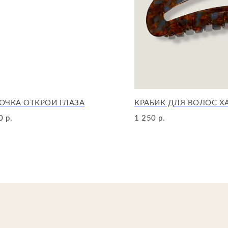
ОЧКА ОТКРОЙ ГЛАЗА
КРАБИК ДЛЯ ВОЛОС 
0
1 250
р.
р.
Иформац
О нас
Каталог
И
збранно
Сертифик
Детали д