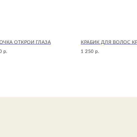
ОЧКА ОТКРОЙ ГЛАЗА
КРАБИК ДЛЯ ВОЛОС К
0
1 250
р.
р.
Иформац
О нас
Каталог
И
збранно
Сертифик
Детали д