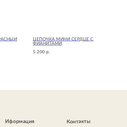
РАСНЫЙ
ЦЕПОЧКА МИНИ СЕРДЦЕ С
ПО
ФИАНИТАМИ
1 0
5 200
р.
Контакты
ия
Telegram
+7 (987) 445-61-53
е
+7 (960) 817-58-88
ат
Связаться
оставки