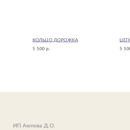
PERFECT
КОЛЬЦО ДОРОЖКА
ЦЕП
5 500
5 50
р.
ИП Аюпова Д.О.
ИНН: 633011455642
ОГРН: 323632700050845